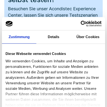
Besuchen Sie unser Acondistec Experience
Center, lassen Sie sich unsere Testszenarien
erläutern und führen Sie Ihren eigenen Proof
of Concept durch.
Zustimmung
Details
Über Cookies
Mehr erfahren
Diese Webseite verwendet Cookies
Kontakt aufnehmen
Wir verwenden Cookies, um Inhalte und Anzeigen zu
personalisieren, Funktionen für soziale Medien anbieten
zu können und die Zugriffe auf unsere Website zu
analysieren. Außerdem geben wir Informationen zu Ihrer
Verwendung unserer Website an unsere Partner für
soziale Medien, Werbung und Analysen weiter. Unsere
Partner führen diese Informationen möglicherweise mit
weiteren Daten zusammen, die Sie ihnen bereitgestellt
haben oder die sie im Rahmen Ihrer Nutzung der Dienste