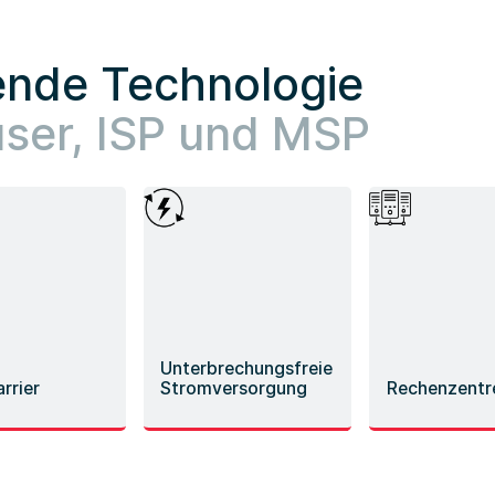
ende Technologie
ser, ISP und MSP
Unterbrechungsfreie
rrier
Stromversorgung
Rechenzentr
enken und
Zuverlässige digitale
Energieeffizien
ichere Lösungen
Infrastruktur und
sichere Lösunge
ehende Systeme
Energienetzoptimierung
Data Center