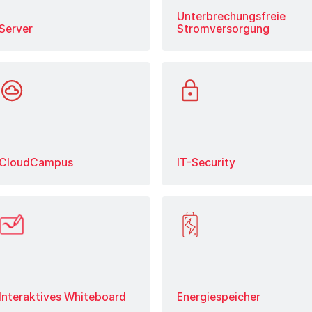
Unterbrechungsfreie
Server
Stromversorgung
Mehr erfahren
Mehr erfahren
CloudCampus
IT-Security
Mehr erfahren
Mehr erfahren
Interaktives Whiteboard
Energiespeicher
Mehr erfahren
Mehr erfahren