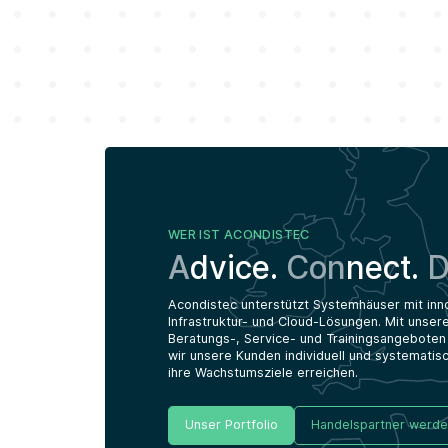
WER IST ACONDISTEC
A
dvice.
Con
nect.
D
Acondistec unterstützt Systemhäuser mit inno
Infrastruktur- und Cloud-Lösungen. Mit unser
Beratungs-, Service- und Trainingsangeboten
wir unsere Kunden individuell und systematisc
ihre Wachstumsziele erreichen.
Unser Portfolio
Handelspartner werd