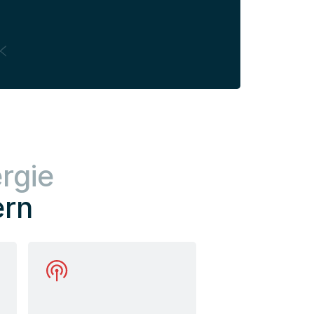
rgie
ern