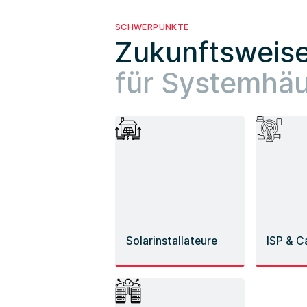
SCHWERPUNKTE
Zukunftsweis
für Systemhäu
Solarinstallateure
ISP & Ca
Solarlösungen und
Kosten s
kompetente Beratung
zukuntss
aus einer Hand
für best