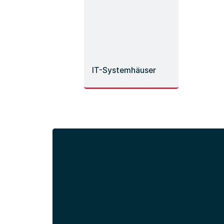
Mehr erfahren
Mehr e
IT-Systemhäuser
Technologie und
umfassende Beratung
aus einer Hand
Mehr erfahren