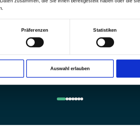
 Daten zusammen, die Sie ihnen bereitgestellt haben oder die s
n.
Präferenzen
Statistiken
xFusion hat sich auf die
Supermicro ist ein US-
Entwicklung von performan
amerikanischer Hersteller von
Server- und Infrastrukturlö
Auswahl erlauben
Server-, Storage- und
für Rechenzentren spezialis
Netzwerklösungen.
hat.
Mehr erfahren
Mehr erfahren