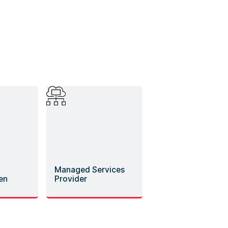
Managed Services
en
Provider
te und
Reibungsloser Einstieg
n für
ins MSP-Geschäft mit
Acondistec