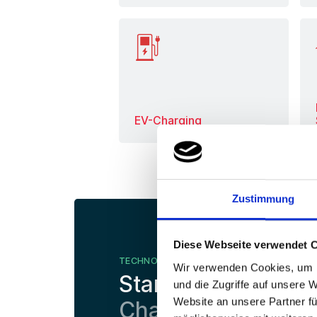
EV-Charging
Mehr erfahren
Zustimmung
Diese Webseite verwendet 
TECHNOLOGIEPARTNER
Wir verwenden Cookies, um I
Starke IT Solutions
und die Zugriffe auf unsere 
Website an unsere Partner fü
Channel-Expertise