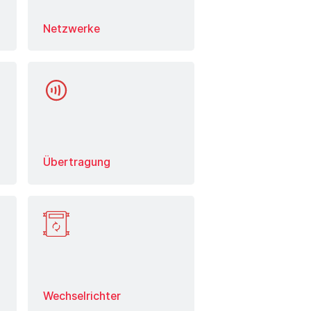
Netzwerke
Mehr erfahren
Übertragung
Mehr erfahren
Wechselrichter
Mehr erfahren