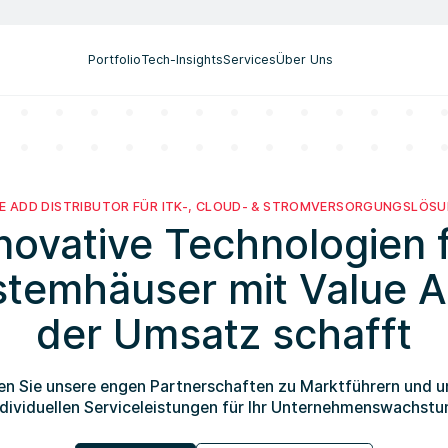
Managed Services Provider
Unterbrechungsfreie Stromversorgung
Sie haben Fragen? Melden Sie sich bei uns
Portfolio
Tech-Insights
Services
Über Uns
E ADD DISTRIBUTOR FÜR ITK-, CLOUD- & STROMVERSORGUNGSLÖS
novative Technologien 
stemhäuser mit Value A
der Umsatz schafft
en Sie unsere engen Partnerschaften zu Marktführern und u
ndividuellen Serviceleistungen für Ihr Unternehmenswachstu