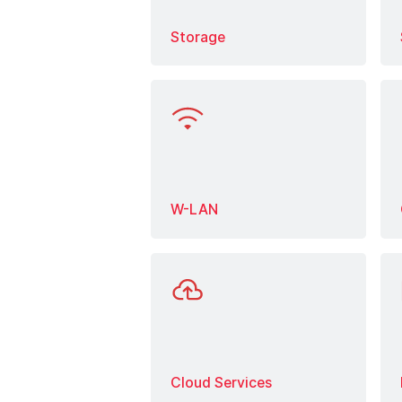
Storage
Mehr erfahren
W-LAN
Mehr erfahren
Cloud Services
Mehr erfahren