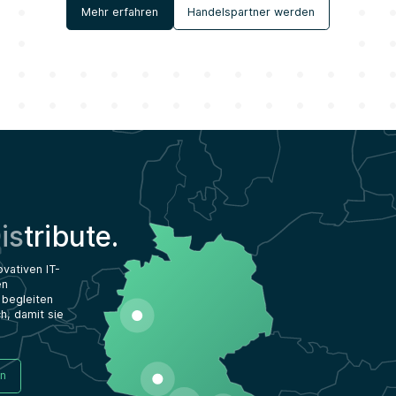
Mehr erfahren
Handelspartner werden
is
tribute.
vativen IT-
en
 begleiten
h, damit sie
en