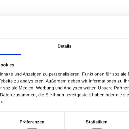
Details
Vorname
ren Platz:
Cookies
E-Mail Adresse
nhalte und Anzeigen zu personalisieren, Funktionen für soziale
Website zu analysieren. Außerdem geben wir Informationen zu I
ziert.
r soziale Medien, Werbung und Analysen weiter. Unsere Partner
 Daten zusammen, die Sie ihnen bereitgestellt haben oder die s
Telefonnummer
n.
Unternehmen
Präferenzen
Statistiken