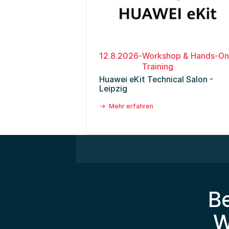
12.8.2026
-
Workshop & Hands-O
Training
Huawei eKit Technical Salon -
Leipzig
Mehr erfahren
B
W