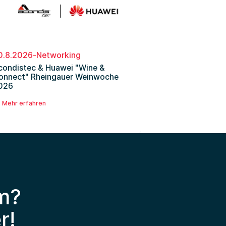
0.8.2026
-
Networking
condistec & Huawei "Wine &
onnect" Rheingauer Weinwoche
026
Mehr erfahren
m?
r!