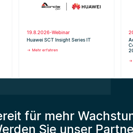
n
19.8.2026
-
Webinar
2
Huawei SCT Insight Series IT
A
C
Mehr erfahren
2
ereit für mehr Wachstu
erden Sie unser Partne