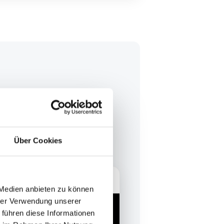
i Registrierungsformular. Nach
Über Cookies
tätigung per E-Mail.
enzt ist.
 Medien anbieten zu können
hrer Verwendung unserer
 führen diese Informationen