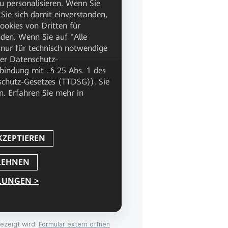
gezeigt wird:
Formular extern öffnen