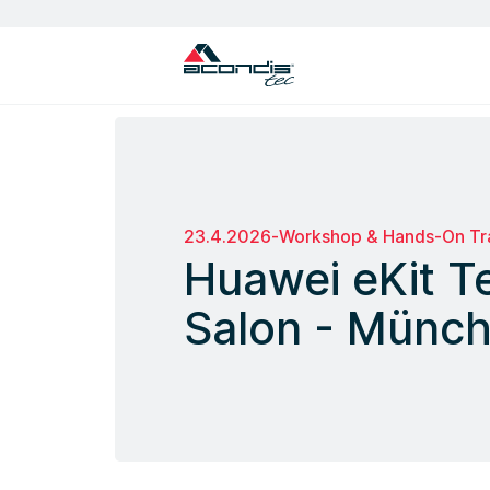
Unterbrechungsfreie Stromversorgung
Energiemanagement Software (EMS)
23.4.2026
-
Workshop & Hands-On Tra
Huawei eKit T
Salon - Münc