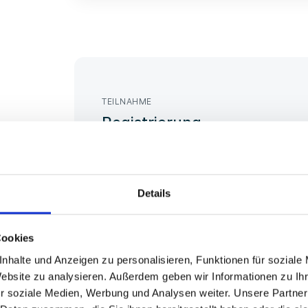
TEILNAHME
Registrierung
Anmeldung geöffnet
Die Anmeldung erfolgt über das offizielle Huawe
Details
erfolgreicher Registrierung erhalten Sie eine Bes
Bitte beachten Sie, dass die Teilnehmerzahl begr
Cookies
nhalte und Anzeigen zu personalisieren, Funktionen für soziale
Website zu analysieren. Außerdem geben wir Informationen zu I
r soziale Medien, Werbung und Analysen weiter. Unsere Partner